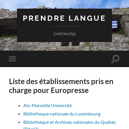
PRENDRE LANGUE
[pʀɑ̃dʀəlɑ̃ɡ]
Toggle
Toggle
search
mobile
field
menu
Liste des établissements pris en
charge pour Europresse
Aix-Marseille Université
Bibliotheque nationale du Luxembourg
Bibliothèque et Archives nationales du Québec
(BAnQ)