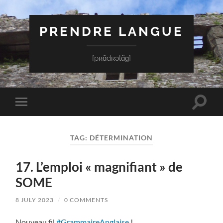
PRENDRE LANGUE
[pʀɑ̃dʀəlɑ̃ɡ]
Toggle
Toggle
search
mobile
field
menu
TAG:
DÉTERMINATION
17. L’emploi « magnifiant » de
SOME
8 JULY 2023
/
0 COMMENTS
Nouveau fil
#GrammaireAnglaise
!