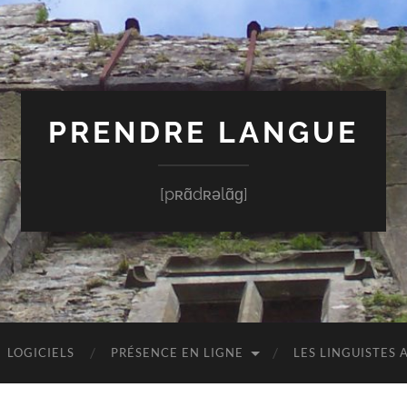
PRENDRE LANGUE
[pʀɑ̃dʀəlɑ̃ɡ]
LOGICIELS
PRÉSENCE EN LIGNE
LES LINGUISTES 