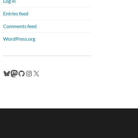
Log in
Entries feed
Comments feed
WordPress.org
Bluesky
Mastodon
GitHub
Instagram
X