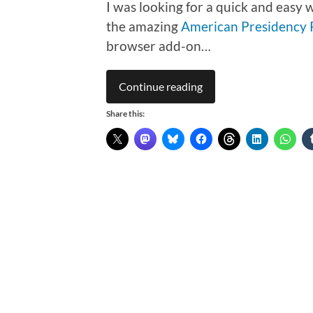
I was looking for a quick and easy 
the amazing
American Presidency 
browser add-on…
Continue reading
Share this: