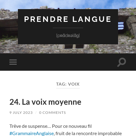
PRENDRE LANGUE
[pʀɑ̃dʀəlɑ̃ɡ]
Toggle
Toggle
search
mobile
field
menu
TAG:
VOIX
24. La voix moyenne
9 JULY 2023
/
0 COMMENTS
Trêve de suspense… Pour ce nouveau fil
#GrammaireAnglaise
, fruit de la rencontre improbable