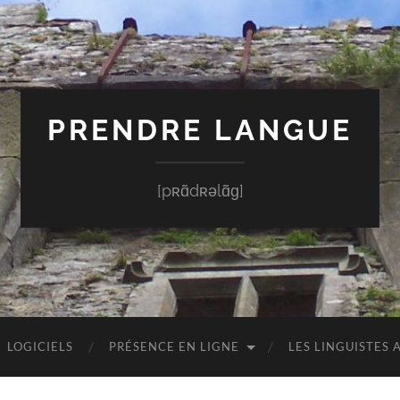
PRENDRE LANGUE
[pʀɑ̃dʀəlɑ̃ɡ]
LOGICIELS
PRÉSENCE EN LIGNE
LES LINGUISTES 