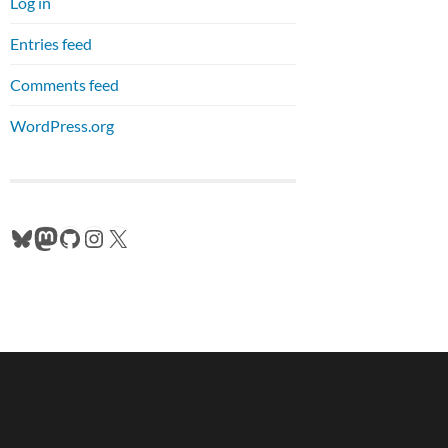
Log in
Entries feed
Comments feed
WordPress.org
Bluesky
Mastodon
GitHub
Instagram
X