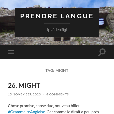
PRENDRE LANGUE
[pʀɑ̃dʀəlɑ̃ɡ]
Toggle
Toggle
search
mobile
field
menu
TAG:
MIGHT
26. MIGHT
15 NOVEMBER 2023
/
4 COMMENTS
Chose promise, chose due, nouveau billet
#GrammaireAnglaise
. Car comme le dirait à peu près