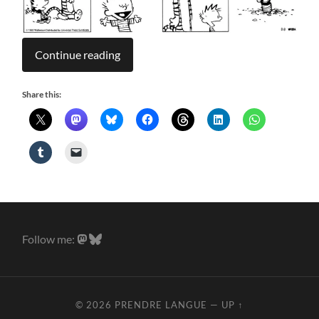
Continue reading
Share this:
Follow me:
© 2026
PRENDRE LANGUE
—
UP ↑