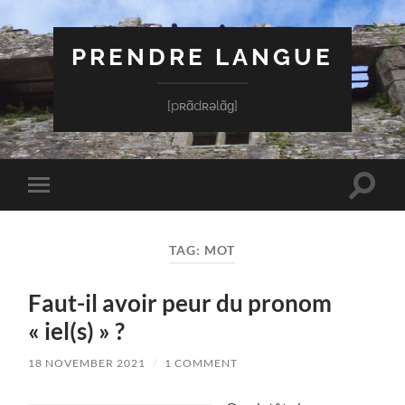
PRENDRE LANGUE
[pʀɑ̃dʀəlɑ̃ɡ]
Toggle
Toggle
search
mobile
field
menu
TAG:
MOT
Faut-il avoir peur du pronom
« iel(s) » ?
18 NOVEMBER 2021
/
1 COMMENT