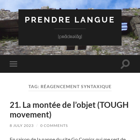
PRENDRE LANGUE
[pʀɑ̃dʀəlɑ̃ɡ]
Toggle
Toggle
search
mobile
field
menu
TAG:
RÉAGENCEMENT SYNTAXIQUE
21. La montée de l’objet (TOUGH
movement)
8 JULY 2023
/
0 COMMENTS
En raison de la panne du site Go Comics qui me sert de