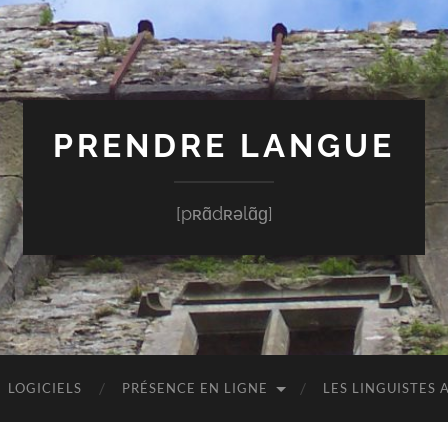
PRENDRE LANGUE
[pʀɑ̃dʀəlɑ̃ɡ]
LOGICIELS
PRÉSENCE EN LIGNE
LES LINGUISTES 