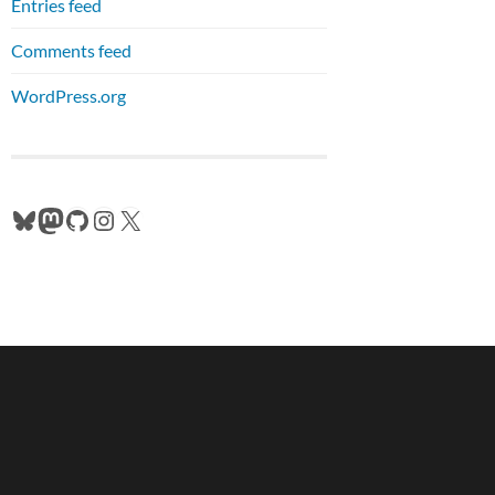
Entries feed
Comments feed
WordPress.org
Bluesky
Mastodon
GitHub
Instagram
X