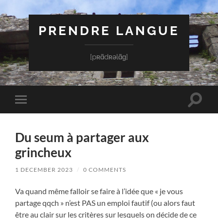
PRENDRE LANGUE
[pʀɑ̃dʀəlɑ̃ɡ]
Toggle
Toggle
search
mobile
field
menu
Du seum à partager aux
grincheux
1 DECEMBER 2023
/
0 COMMENTS
Va quand même falloir se faire à l’idée que « je vous
partage qqch » n’est PAS un emploi fautif (ou alors faut
être au clair sur les critères sur lesquels on décide de ce