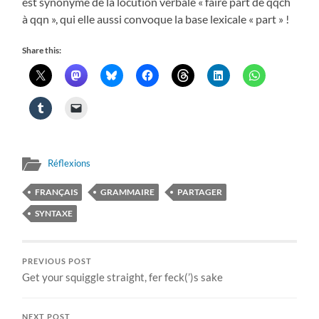
est synonyme de la locution verbale « faire part de qqch
à qqn », qui elle aussi convoque la base lexicale « part » !
Share this:
Réflexions
FRANÇAIS
GRAMMAIRE
PARTAGER
SYNTAXE
PREVIOUS POST
Get your squiggle straight, fer feck(’)s sake
NEXT POST