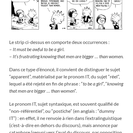
Le strip ci-dessus en comporte deux occurrences :
–
It must be awful to be a girl.
–
It’s frustrating knowing that men are bigger … than women.
Dans ce type d’énoncé, il convient de distinguer le sujet
“apparent”, matérialisé par le pronom IT, du sujet “réel”,
lequel a été rejeté en fin de phrase : “
to be a girl
“, “
knowing
that men are bigger … than women
“.
Le pronom IT, sujet syntaxique, est souvent qualifié de
“non-référentiel”, ou “postiche” (en anglais : “dummy
IT”) : en effet, il ne renvoie à rien dans l’extralinguistique
(c’est-à-dire en dehors du discours), mais annonce par
cataphore (renvoi vers l’aval du discours, par opposition