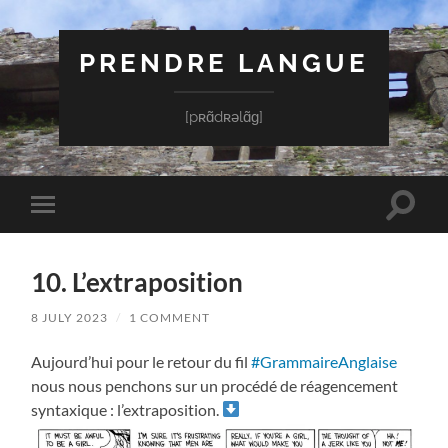
PRENDRE LANGUE
[pʀɑ̃dʀəlɑ̃ɡ]
Toggle
Toggle
search
mobile
field
menu
10. L’extraposition
8 JULY 2023
/
1 COMMENT
Aujourd’hui pour le retour du fil
#GrammaireAnglaise
nous nous penchons sur un procédé de réagencement
syntaxique : l’extraposition.